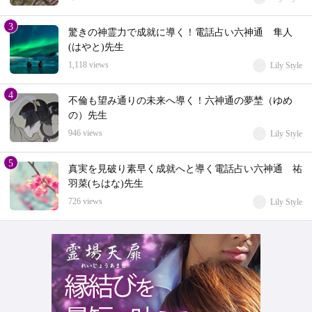
3
驚きの神霊力で成就に導く！電話占い六神通 隼人
(はやと)先生
1,118 views
Lily Style
4
不倫も望み通りの未来へ導く！六神通の夢埜（ゆめ
の）先生
946 views
Lily Style
5
真実を見破り素早く成就へと導く電話占い六神通 祐
羽菜(ちはな)先生
726 views
Lily Style