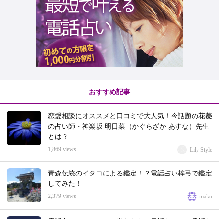
おすすめ記事
恋愛相談にオススメと口コミで大人気！今話題の花菱
の占い師・神楽坂 明日菜（かぐらざか あすな）先生
とは？
1,869 views
Lily Style
青森伝統のイタコによる鑑定！？電話占い梓弓で鑑定
してみた！
2,379 views
mako