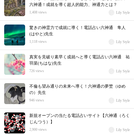
六神通！成就を導く超人的能力、神通力とは？
1,408 views
Lily Style
驚きの神霊力で成就に導く！電話占い六神通 隼人
(はやと)先生
1,118 views
Lily Style
真実を見破り素早く成就へと導く電話占い六神通 祐
羽菜(ちはな)先生
726 views
Lily Style
不倫も望み通りの未来へ導く！六神通の夢埜（ゆめ
の）先生
946 views
Lily Style
新規オープンの当たる電話占いサイト【六神通（ろく
じんつう）】
2,900 views
Lily Style