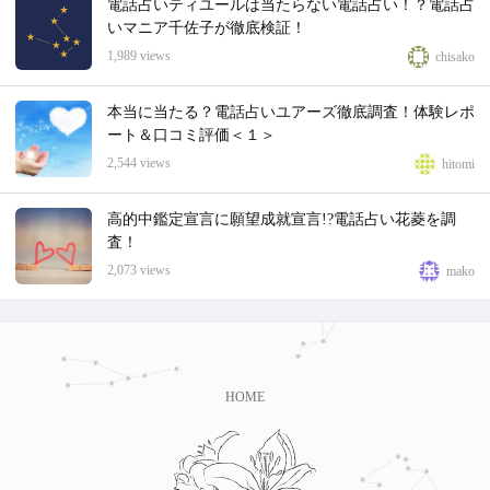
電話占いティユールは当たらない電話占い！？電話占
いマニア千佐子が徹底検証！
1,989 views
chisako
本当に当たる？電話占いユアーズ徹底調査！体験レポ
ート＆口コミ評価＜１＞
2,544 views
hitomi
高的中鑑定宣言に願望成就宣言!?電話占い花菱を調
査！
2,073 views
mako
HOME