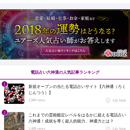
電話占い六神通の人気記事ランキング
1
新規オープンの当たる電話占いサイト【六神通（ろく
じんつう）】
2,900 views
Lily Style
2
これまでの霊能鑑定レベルをはるかに超える電話占い
六神通！成就を導く超人的能力、神通力とは？
1,408 views
Lily Style