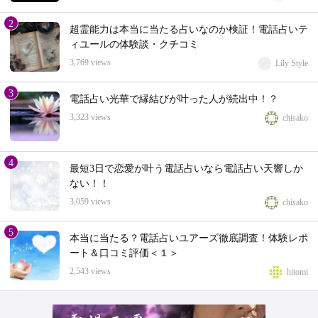
2
超霊能力は本当に当たる占いなのか検証！電話占いテ
ィユールの体験談・クチコミ
3,769 views
Lily Style
3
電話占い光華で縁結びが叶った人が続出中！？
3,323 views
chisako
4
最短3日で恋愛が叶う電話占いなら電話占い天響しか
ない！！
3,059 views
chisako
5
本当に当たる？電話占いユアーズ徹底調査！体験レポ
ート＆口コミ評価＜１＞
2,543 views
hitomi