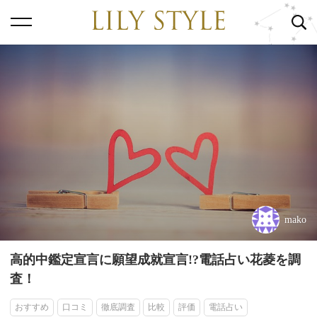
mako
高的中鑑定宣言に願望成就宣言!?電話占い花菱を調
査！
おすすめ
口コミ
徹底調査
比較
評価
電話占い