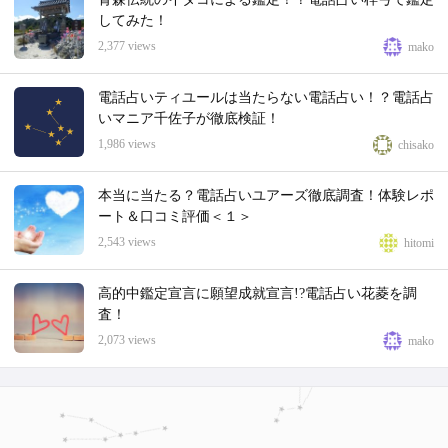
してみた！
2,377 views
mako
電話占いティユールは当たらない電話占い！？電話占
いマニア千佐子が徹底検証！
1,986 views
chisako
本当に当たる？電話占いユアーズ徹底調査！体験レポ
ート＆口コミ評価＜１＞
2,543 views
hitomi
高的中鑑定宣言に願望成就宣言!?電話占い花菱を調
査！
2,073 views
mako