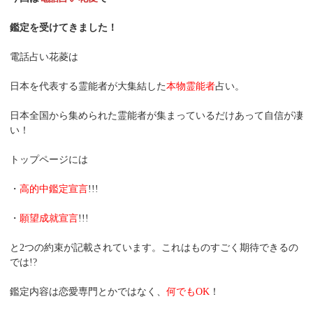
鑑定を受けてきました！
電話占い花菱は
日本を代表する霊能者が大集結した
本物霊能者
占い。
日本全国から集められた霊能者が集まっているだけあって自信が凄
い！
トップページには
・
高的中鑑定宣言
!!!
・
願望成就宣言
!!!
と2つの約束が記載されています。これはものすごく期待できるの
では!?
鑑定内容は恋愛専門とかではなく、
何でもOK
！